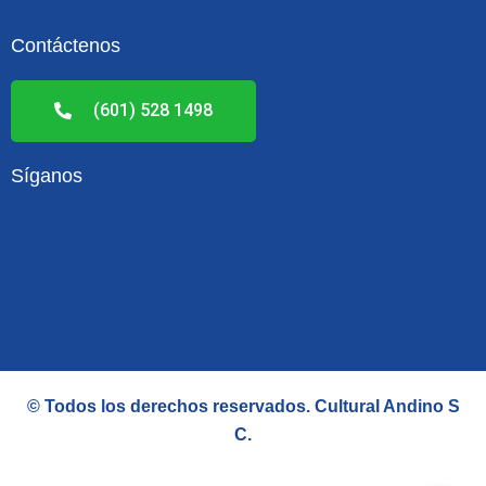
Contáctenos
(601) 528 1498
Síganos
F
L
a
i
c
n
e
k
© Todos los derechos reservados.
Cultural Andino S
b
e
C
.