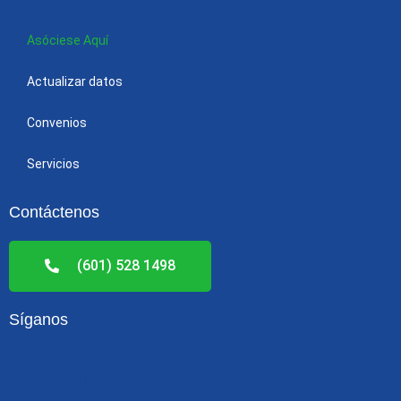
Asóciese Aquí
Actualizar datos
Convenios
Servicios
Contáctenos
(601) 528 1498
Síganos
F
L