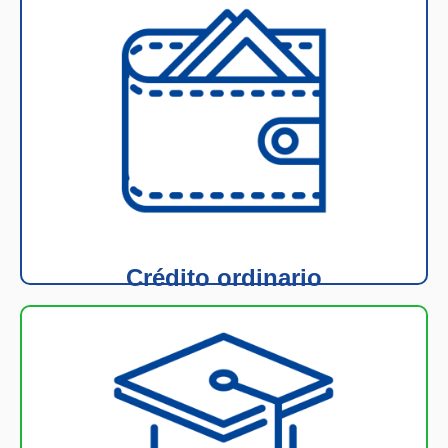
Más información
aplica una excelente tasa.
en la Cooperativa, no requiere deudor solidario y
de los aportes disponibles que el asociado tenga
Permite acceder a un crédito hasta por el monto
Crédito ordinario
Más información
acreditados.