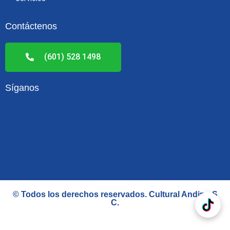
Contáctenos
(601) 528 1498
Síganos
F
L
a
i
c
n
e
k
© Todos los derechos reservados.
Cultural Andino S
C
.
b
e