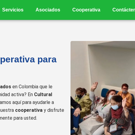
Servicios
Asociados
Cooperativa
Contácte
perativa para
nados
en Colombia que le
nidad activa? En
Cultural
amos aquí para ayudarle a
nuestra
cooperativa
y disfrute
mente para usted.