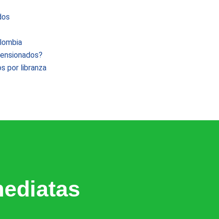
dos
lombia
 pensionados?
s por libranza
ediatas