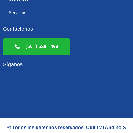
Servicios
Contáctenos
(601) 528 1498
Síganos
F
L
a
i
c
n
e
k
© Todos los derechos reservados.
Cultural Andino S