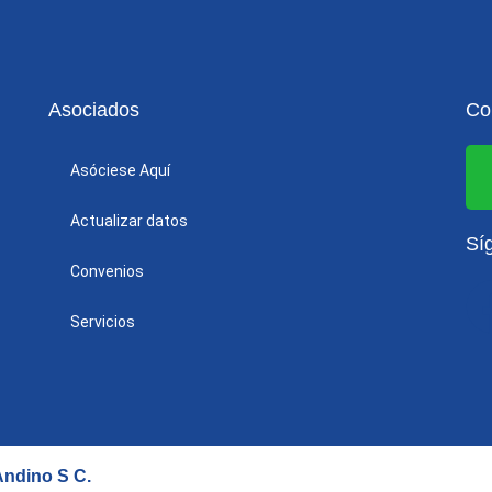
Asociados
Co
Asóciese Aquí
Actualizar datos
Sí
Convenios
Servicios
 Andino S C
.