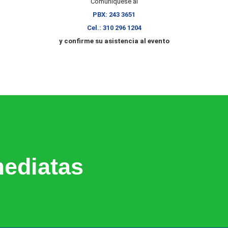
Comuníquese al
PBX: 243 3651
Cel.: 310 296 1204
y confirme su asistencia al evento
ediatas