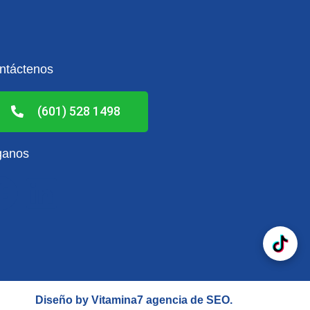
ntáctenos
(601) 528 1498
ganos
F
L
a
i
c
n
e
k
Diseño by Vitamina7
agencia de SEO
.