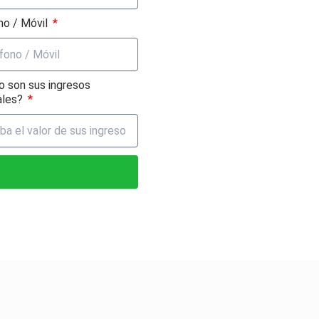
no / Móvil
o son sus ingresos
ales?
d