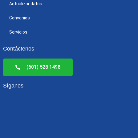
Actualizar datos
Convenios
Servicios
Contáctenos
(601) 528 1498
Síganos
F
L
a
i
c
n