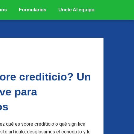
nos
Formularios
Unete Al equipo
ore crediticio? Un
ave para
os
z qué es score crediticio o qué significa
 este artículo, desglosamos el concepto y lo