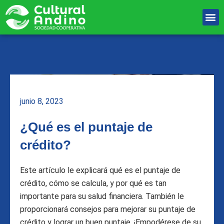
Ir
M
al
Unete Al equipo
contenido
junio 8, 2023
¿Qué es el puntaje de
crédito?
Este artículo le explicará qué es el puntaje de
crédito, cómo se calcula, y por qué es tan
importante para su salud financiera. También le
proporcionará consejos para mejorar su puntaje de
crédito y lograr un buen puntaje. ¡Empodérese de su