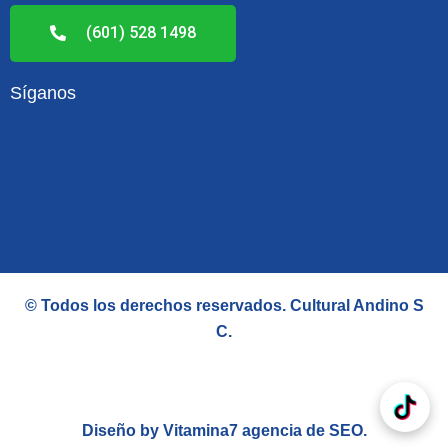
(601) 528 1498
Síganos
F
L
a
i
c
n
e
k
© Todos los derechos reservados.
Cultural Andino S
b
e
C
.
o
d
Diseño by Vitamina7
agencia de SEO
.