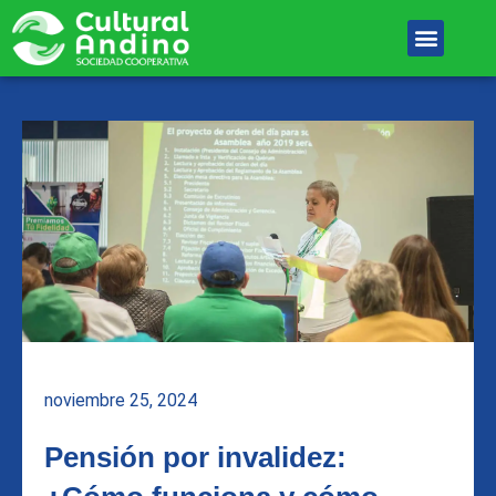
Ir
Menu
al
Unete Al equipo
contenido
noviembre 25, 2024
Pensión por invalidez: