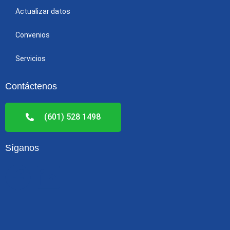
Actualizar datos
Convenios
Servicios
Contáctenos
(601) 528 1498
Síganos
F
L
a
i
c
n