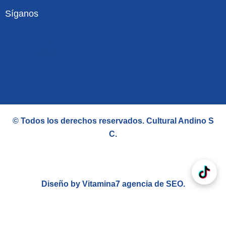
Síganos
F
L
a
i
c
n
e
k
© Todos los derechos reservados.
Cultural Andino S
b
e
C
.
o
d
o
i
Diseño by Vitamina7
agencia de SEO
.
k
n