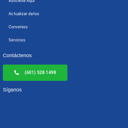
Asóciese Aquí
Actualizar datos
Convenios
Servicios
Contáctenos
(601) 528 1498
Síganos
F
L
a
i