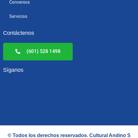
Convenios
Servicios
Contáctenos
(601) 528 1498
Síganos
F
L
a
i
c
n
e
k
© Todos los derechos reservados.
Cultural Andino S