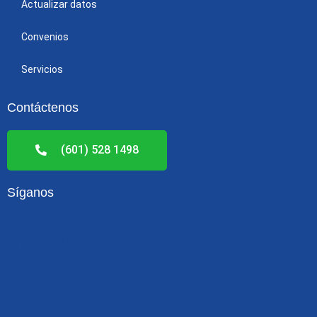
Actualizar datos
Convenios
Servicios
Contáctenos
(601) 528 1498
Síganos
F
L
a
i
c
n