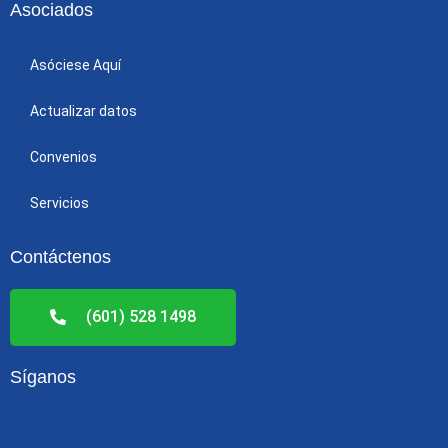
Asociados
Asóciese Aquí
Actualizar datos
Convenios
Servicios
Contáctenos
(601) 528 1498
Síganos
F
L