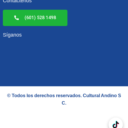
Contáctenos
(601) 528 1498
Síganos
F
L
a
i
c
n
e
k
© Todos los derechos reservados.
Cultural Andino S
b
e
C
.
o
d