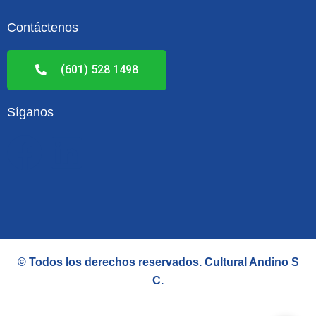
Contáctenos
(601) 528 1498
Síganos
F
L
a
i
c
n
e
k
© Todos los derechos reservados.
Cultural Andino S
b
e
C
.