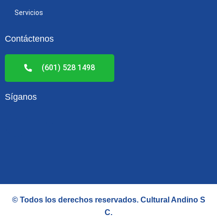
Servicios
Contáctenos
(601) 528 1498
Síganos
F
L
a
i
c
n
e
k
© Todos los derechos reservados.
Cultural Andino S
C
.