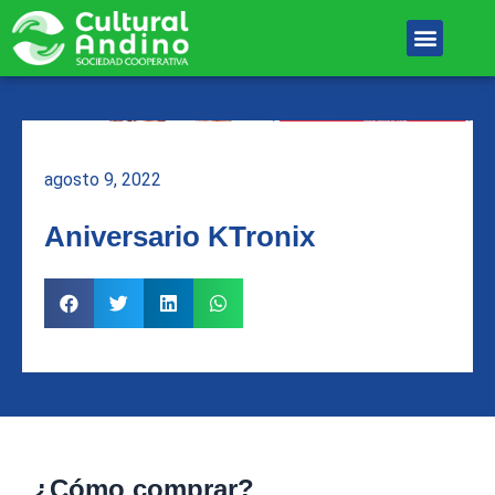
Ir
Menu
al
Unete Al equipo
contenido
agosto 9, 2022
Aniversario KTronix
¿Cómo comprar?