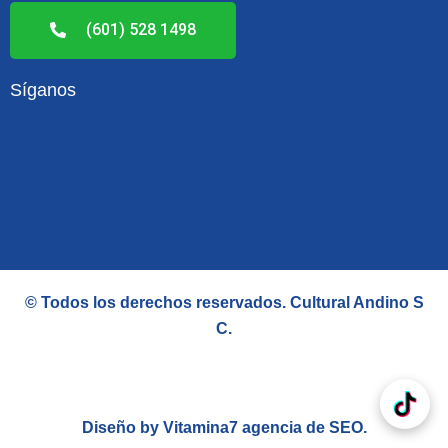
(601) 528 1498
Síganos
F
L
a
i
c
n
e
k
© Todos los derechos reservados.
Cultural Andino S
b
e
C
.
o
d
o
i
Diseño by Vitamina7
agencia de SEO
.