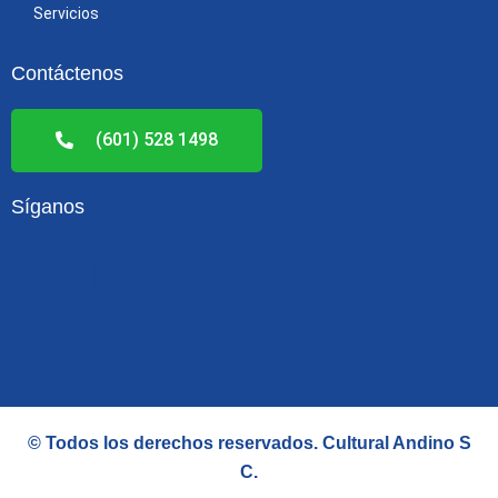
Servicios
Contáctenos
(601) 528 1498
Síganos
F
L
a
i
c
n
e
k
© Todos los derechos reservados.
Cultural Andino S
b
e
C
.