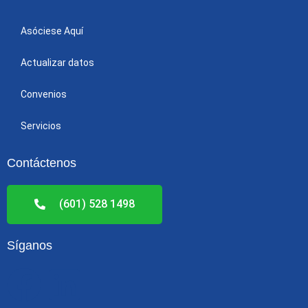
Asóciese Aquí
Actualizar datos
Convenios
Servicios
Contáctenos
(601) 528 1498
Síganos
F
L