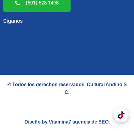
(601) 528 1498
Síganos
F
L
a
i
c
n
e
k
© Todos los derechos reservados.
Cultural Andino S
b
e
C
.
o
d
o
i
Diseño by Vitamina7
agencia de SEO
.