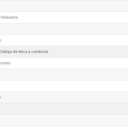
y Relevante
o
 Código de ética y conducta
ciones
o