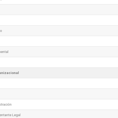
no
mental
anizacional
l
stración
entante Legal