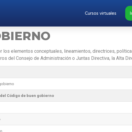
Cursos virtuales
I
OBIERNO
er los elementos conceptuales, lineamientos, directrices, polític
os del Consejo de Administración o Juntas Directiva, la Alta Dir
gobierno
s del Código de buen gobierno
o
no