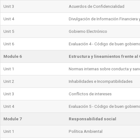
Unit 3
Acuerdos de Confidencialidad
Unit 4
Divulgación de Información Financiera 
Unit 5
Gobierno Electrónico
Unit 6
Evaluación 4 - Código de buen gobiern
Module 6
Estructura y lineamientos frente al
Unit 1
Normas internas sobre conducta y san
Unit 2
Inhabilidades e Incompatibilidades
Unit 3
Conflictos de intereses
Unit 4
Evaluación 5 - Código de buen gobiern
Module 7
Responsabilidad social
Unit 1
Política Ambiental